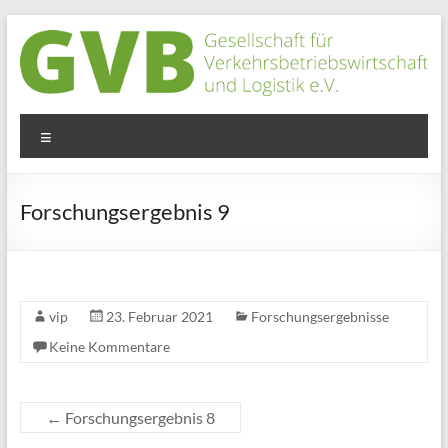
Zum
Inhalt
springen
GVB
Menü
e.V.
Gesellschaft
Forschungsergebnis 9
für
innovative
Betriebsorganisation
vip
23. Februar 2021
Forschungsergebnisse
Keine Kommentare
←
Forschungsergebnis 8