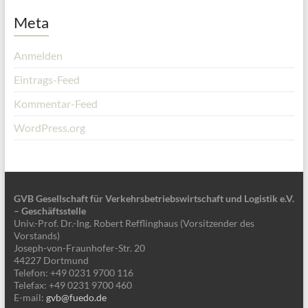
Meta
Anmelden
Eintrags-Feed
Kommentar-Feed
WordPress.org
GVB Gesellschaft für Verkehrsbetriebswirtschaft und Logistik e.V.
– Geschäftsstelle
Univ.-Prof. Dr.-Ing. Robert Refflinghaus (Vorsitzender des
Vorstands)
Joseph-von-Fraunhofer-Str. 20
44227 Dortmund
Telefon: +49 0231 9700 116
Telefax: +49 0231 9700 460
E-mail:
gvb@fuedo.de