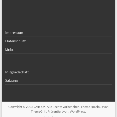
Impressum
Datenschutz
Links
Mitgliedschaft
Satzung
Copyright © 2026
GVB e.V.
. Alle Rechte vorbehalten. Theme
Spacious
von
ThemeGrill. Präsentiert von:
WordPress
.