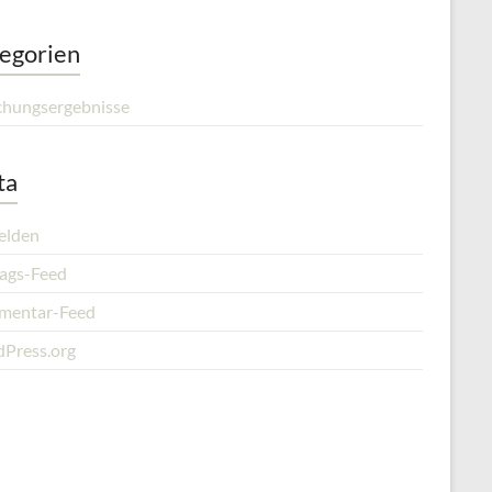
egorien
chungsergebnisse
ta
elden
rags-Feed
entar-Feed
Press.org