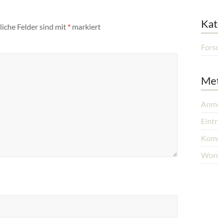
Kat
liche Felder sind mit
*
markiert
Fors
Me
Anm
Eint
Komm
Word