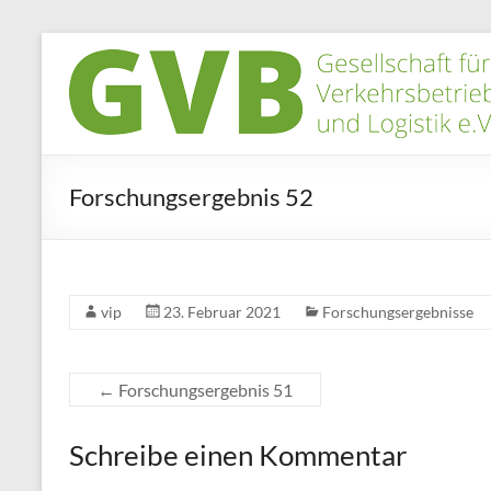
Zum
Inhalt
GVB
springen
e.V.
Gesellschaft
für
Forschungsergebnis 52
innovative
Betriebsorganisation
vip
23. Februar 2021
Forschungsergebnisse
←
Forschungsergebnis 51
Schreibe einen Kommentar