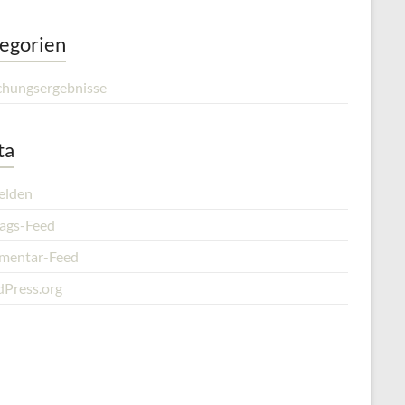
egorien
chungsergebnisse
ta
elden
rags-Feed
entar-Feed
Press.org