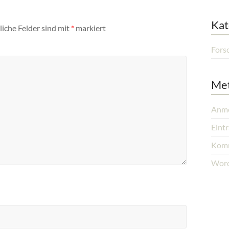
Kat
liche Felder sind mit
*
markiert
Fors
Me
Anm
Eint
Komm
Word