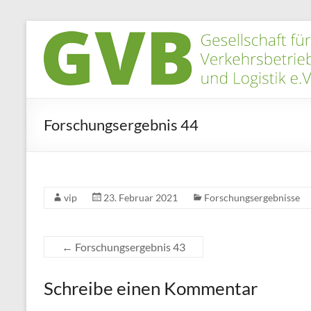
Zum
Inhalt
GVB
springen
e.V.
Gesellschaft
für
Forschungsergebnis 44
innovative
Betriebsorganisation
vip
23. Februar 2021
Forschungsergebnisse
←
Forschungsergebnis 43
Schreibe einen Kommentar